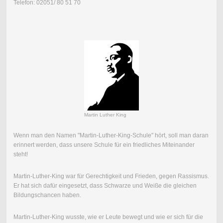
Telefon: 02051/ 80 51 70
Martin Luther King
Wenn man den Namen "Martin-Luther-King-Schule" hört, soll man daran
erinnert werden, dass unsere Schule für ein friedliches Miteinander
steht!
Martin-Luther-King war für Gerechtigkeit und Frieden, gegen Rassismus.
Er hat sich dafür eingesetzt, dass Schwarze und Weiße die gleichen
Bildungschancen haben.
Martin-Luther-King wusste, wie er Leute bewegt und wie er sich für die