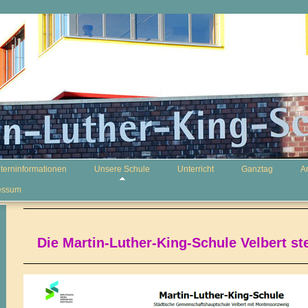
lterninformationen
Unsere Schule
Unterricht
Ganztag
A
essum
Die Martin-Luther-King-Schule Velbert ste