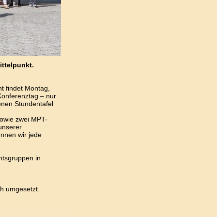
ittelpunkt.
t findet Montag,
Konferenztag – nur
benen Stundentafel
 sowie zwei MPT-
unserer
nnen wir jede
hts gruppen in
ch umgesetzt.