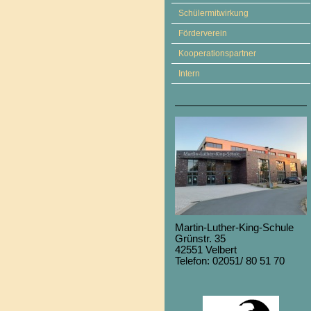
Schülermitwirkung
Förderverein
Kooperationspartner
Intern
Martin-Luther-King-Schule
Grünstr. 35
42551 Velbert
Telefon: 02051/ 80 51 70