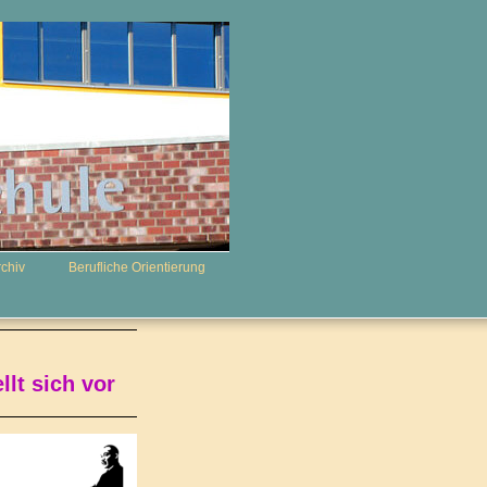
rchiv
Berufliche Orientierung
llt sich vor