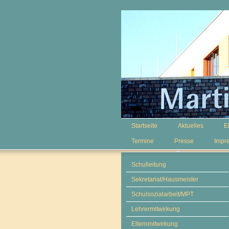
Startseite
Aktuelles
E
Termine
Presse
Impr
Schulleitung
Sekretariat/Hausmeister
Schulsozialarbeit/MPT
Lehrermitwirkung
Elternmitwirkung