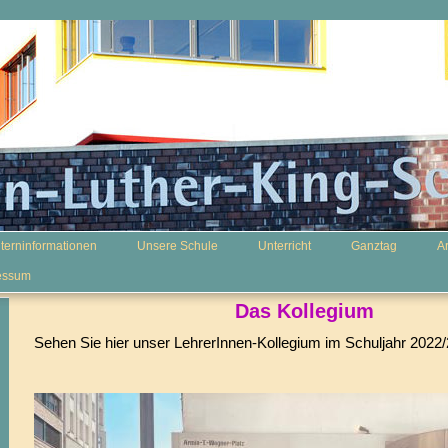
lterninformationen
Unsere Schule
Unterricht
Ganztag
A
essum
Das Kollegium
Sehen Sie hier unser LehrerInnen-Kollegium im Schuljahr 2022