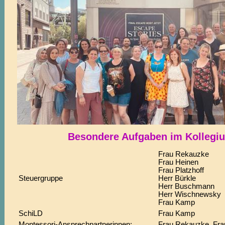
Besondere Aufgaben im Kollegi
Frau Rekauzke
Frau Heinen
Frau Platzhoff
Steuergruppe
Herr Bürkle
Herr Buschmann
Herr Wischnewsky
Frau Kamp
SchiLD
Frau Kamp
Montessori-Ansprechpartnerinnen:
Frau Rekauzke, Fr