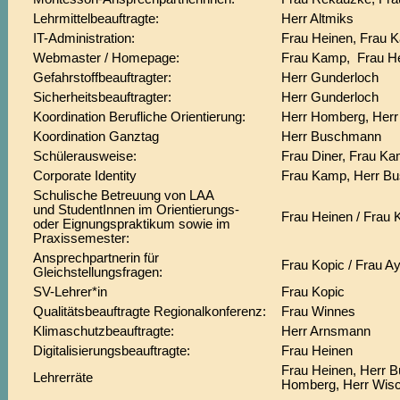
Lehrmittelbeauftragte:
Herr Altmiks
IT-Administration:
Frau Heinen, Frau 
Webmaster / Homepage:
Frau Kamp, Frau H
Gefahrstoffbeauftragter:
Herr Gunderloch
Sicherheitsbeauftragter:
Herr Gunderloch
Koordination Berufliche Orientierung:
Herr Homberg, Her
Koordination Ganztag
Herr Buschmann
Schülerausweise:
Frau Diner, Frau K
Corporate Identity
Frau Kamp, Herr B
Schulische Betreuung von LAA
und StudentInnen im Orientierungs-
Frau Heinen / Frau
oder Eignungspraktikum sowie im
Praxissemester:
Ansprechpartnerin für
Frau Kopic / Frau A
Gleichstellungsfragen:
SV-Lehrer*in
Frau Kopic
Qualitätsbeauftragte Regionalkonferenz:
Frau Winnes
Klimaschutzbeauftragte:
Herr Arnsmann
Digitalisierungsbeauftragte:
Frau Heinen
Frau Heinen, Herr B
Lehrerräte
Homberg, Herr Wis