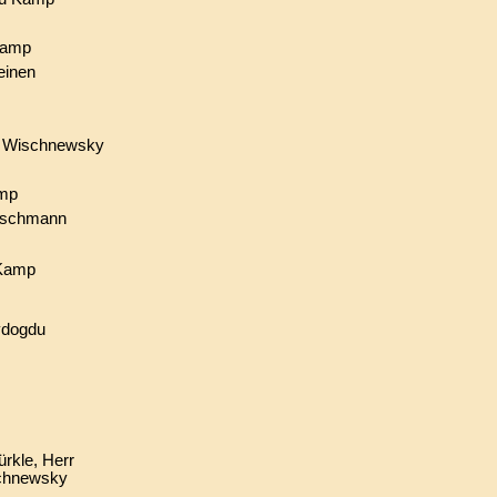
Kamp
einen
r Wischnewsky
amp
uschmann
 Kamp
ydogdu
ürkle, Herr
chnewsky