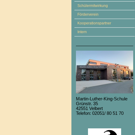
Schülermitwirkung
Förderverein
Kooperationspartner
Intern
Martin-Luther-King-Schule
Grünstr. 35
42551 Velbert
Telefon: 02051/ 80 51 70