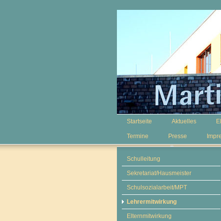
Startseite
Aktuelles
E
Termine
Presse
Impr
Schulleitung
Sekretariat/Hausmeister
Schulsozialarbeit/MPT
Lehrermitwirkung
Elternmitwirkung