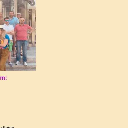
um:
au Kamp