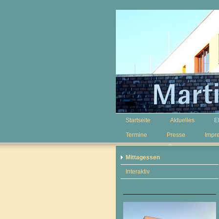
Startseite
Aktuelles
E
Termine
Presse
Impr
Mittagessen
Interaktiv