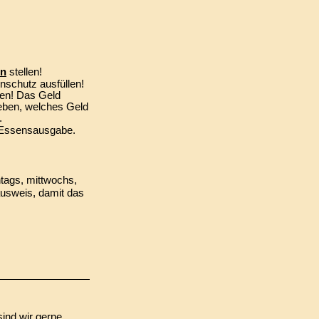
ln
stellen!
schutz ausfüllen!
en! Das Geld
ben, welches Geld
.
r Essensausgabe.
tags, mittwochs,
ausweis, damit das
ind wir gerne