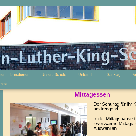
lterninformationen
Unsere Schule
Unterricht
Ganztag
A
essum
Mittagessen
Der Schultag für Ihr K
anstrengend.
In der Mittagspause 
zwei warme Mittagsm
Auswahl an.