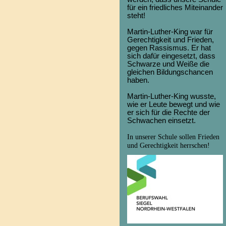
für ein friedliches Miteinander
steht!
Martin-Luther-King war für
Gerechtigkeit und Frieden,
gegen Rassismus. Er hat
sich dafür eingesetzt, dass
Schwarze und Weiße die
gleichen Bildungschancen
haben.
Martin-Luther-King wusste,
wie er Leute bewegt und wie
er sich für die Rechte der
Schwachen einsetzt.
In unserer Schule sollen Frieden
und Gerechtigkeit herrschen!