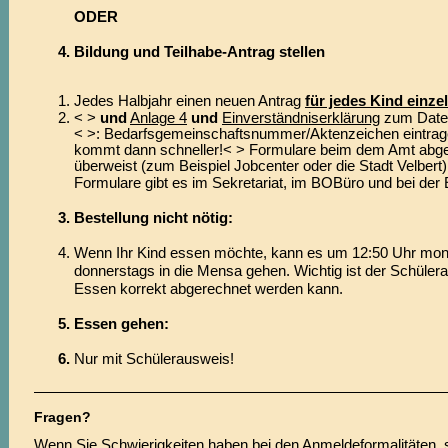
ODER
Bildung und Teilhabe-Antrag stellen
Jedes Halbjahr einen neuen Antrag
für jedes Kind einze
< >
und
Anlage 4
und
Einverständniserklärung
zum Daten
< >
: Bedarfsgemeinschaftsnummer/Aktenzeichen eintrag
kommt dann schneller!
< >
Formulare beim dem Amt abge
überweist (zum Beispiel Jobcenter oder die Stadt Velbert)
Formulare gibt es im Sekretariat, im BOBüro und bei de
Bestellung nicht nötig:
Wenn Ihr Kind essen möchte, kann es um 12:50 Uhr mon
donnerstags in die Mensa gehen. Wichtig ist der Schüler
Essen korrekt abgerechnet werden kann.
Essen gehen:
Nur mit Schülerausweis!
Fragen?
Wenn Sie Schwierigkeiten haben bei den Anmeldeformalitäten, s