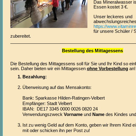
Das Mineralwasser is
Essen kostet 3 €.
Unser leckeres und
abwechslungsreiches
https://www.vitaminre
für unsere Schüler / 
zubereitet.
Bestellung des Mittagessens
Die Bestellung des Mittagessens soll für Sie und Ihr Kind so ei
sein. Daher bieten wir ein Mittagessen
ohne Vorbestellung
an!
Bezahlung:
Überweisung auf das Mensakonto:
Bank: Sparkasse Hilden-Ratingen-Velbert
Empfänger: Stadt Velbert
IBAN: DE17 3345 0000 0026 0820 24
Verwendungszweck
Vorname
und
Name
des Kindes un
Ist zu wenig Geld auf dem Konto, geben wir Ihrem Kind e
mit oder schicken ihn per Post zu!