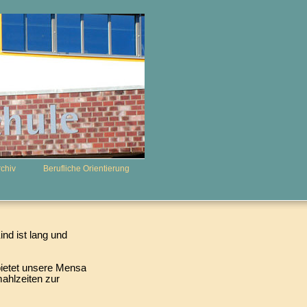
rchiv
Berufliche Orientierung
ind ist lang und
bietet unsere Mensa
ahlzeiten zur